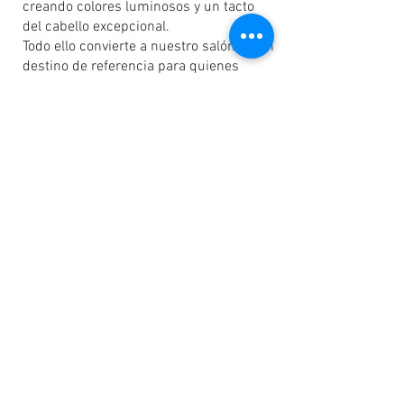
creando colores luminosos y un tacto
del cabello excepcional.
Todo ello convierte a nuestro salón en un
destino de referencia para quienes
buscan algo más que “un corte de pelo”:
un servicio discreto, personalizado y al
más alto nivel, donde la artesanía se une
a la estética y cada visita se vive como
una experiencia. En pocas palabras:
amamos el arte de la peluquería y lo
practicamos con el máximo respeto por
tu imagen.
Atentamente
Steven Eppler
Peluquero y maestro artesano
Miembro de Intercoiffure Mondial